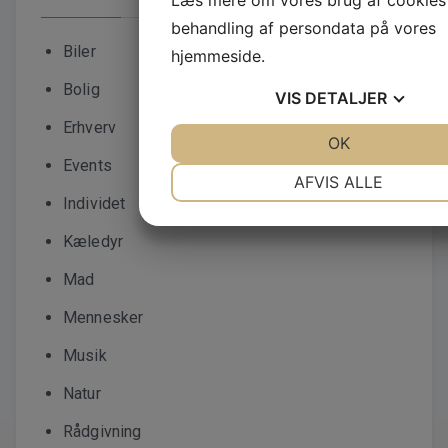
behandling af persondata på vores
Biler
hjemmeside.
Bolig
VIS
DETALJER
Erhverv
JA
NEJ
OK
JA
NEJ
Events
NØDVENDIGE
PRÆFERENC
AFVIS ALLE
Individet
JA
NEJ
JA
NEJ
Kæledyr
MARKETING
STATISTI
Mad
Mennesker
Musik
Natur
Rådgivning