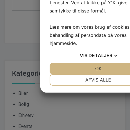
tjenester. Ved at klikke på 'OK' giver
samtykke til disse formål.
Læs mere om vores brug af cookies
behandling af persondata på vores
hjemmeside.
VIS
DETALJER
JA
NEJ
OK
JA
NEJ
Kategorier
NØDVENDIGE
PRÆFERENC
AFVIS ALLE
JA
NEJ
JA
NEJ
Biler
MARKETING
STATISTI
Bolig
Erhverv
Events